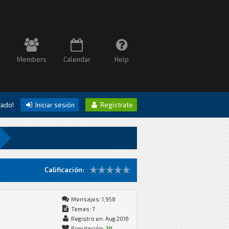
Members
Calendar
Help
itado!
Iniciar sesión
Regístrate
Calificación:
Mensajes: 1,958
Temas: 7
Registro en: Aug 2016
Reputación:
20