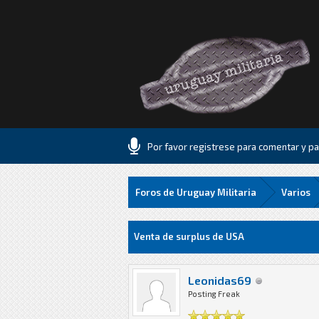
Por favor registrese para comentar y par
Foros de Uruguay Militaria
Varios
0 voto(s) - 0 Media
1
2
3
4
5
Venta de surplus de USA
Leonidas69
Posting Freak