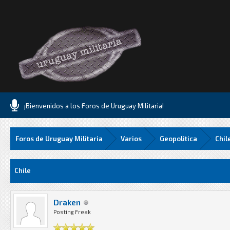
¡Bienvenidos a los Foros de Uruguay Militaria!
Foros de Uruguay Militaria
Varios
Geopolitica
Chil
73 Media
Chile
Draken
Posting Freak