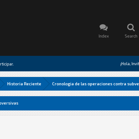
Index
Search
¡Hola, Inv
ticipar.
Historia Reciente
Cronologia de las operaciones contra subve
bversivas