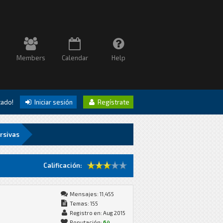
Members
Calendar
Help
itado!
Iniciar sesión
Regístrate
rsivas
Calificación:
Mensajes: 11,455
Temas: 155
Registro en: Aug 2015
Reputación:
64