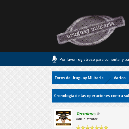
Por favor registrese para comentar y par
Foros de Uruguay Militaria
Varios
2 voto(s) - 3 Media
1
2
3
4
5
Cronologia de las operaciones contra su
Terminus
Administrator