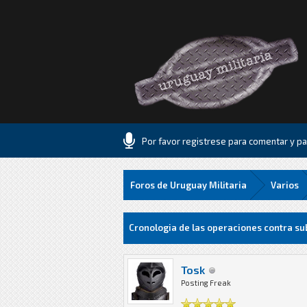
Por favor registrese para comentar y par
Foros de Uruguay Militaria
Varios
2 voto(s) - 3 Media
1
2
3
4
5
Cronologia de las operaciones contra su
Tosk
Posting Freak