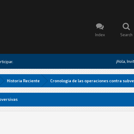
Index
Search
¡Hola, Inv
ticipar.
Historia Reciente
Cronologia de las operaciones contra subve
bversivas