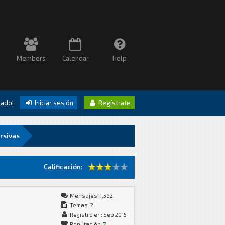
Members
Calendar
Help
itado!
Iniciar sesión
Regístrate
rsivas
Calificación:
Mensajes: 1,562
Temas: 2
Registro en: Sep 2015
Reputación:
7