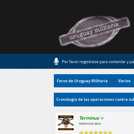
Por favor registrese para comentar y par
Foros de Uruguay Militaria
Varios
2 voto(s) - 3 Media
1
2
3
4
5
Cronologia de las operaciones contra su
Terminus
Administrator