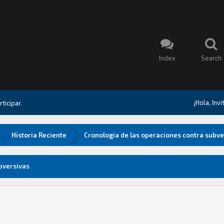
Index
Search
¡Hola, Inv
ticipar.
Historia Reciente
Cronologia de las operaciones contra subve
bversivas