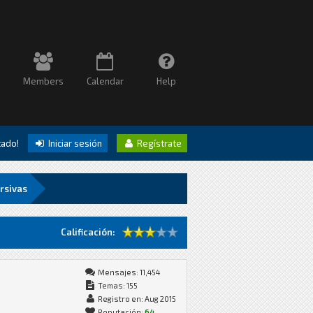
Members
Calendar
Help
itado!
Iniciar sesión
Regístrate
rsivas
Calificación:
Mensajes: 11,454
Temas: 155
Registro en: Aug 2015
Reputación:
64