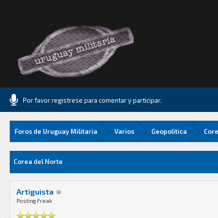
Por favor registrese para comentar y participar.
Foros de Uruguay Militaria
Varios
Geopolitica
Core
Media
Corea del Norte
Artiguista
Posting Freak