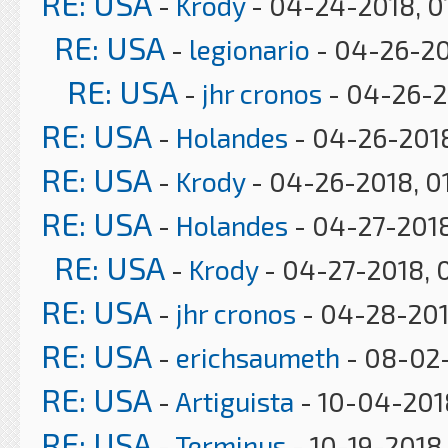
RE: USA
-
Krody
- 04-24-2018, 0
RE: USA
-
legionario
- 04-26-20
RE: USA
-
jhr cronos
- 04-26-2
RE: USA
-
Holandes
- 04-26-2018
RE: USA
-
Krody
- 04-26-2018, 0
RE: USA
-
Holandes
- 04-27-2018
RE: USA
-
Krody
- 04-27-2018, 
RE: USA
-
jhr cronos
- 04-28-201
RE: USA
-
erichsaumeth
- 08-02-
RE: USA
-
Artiguista
- 10-04-201
RE: USA
-
Terminus
- 10-19-2018