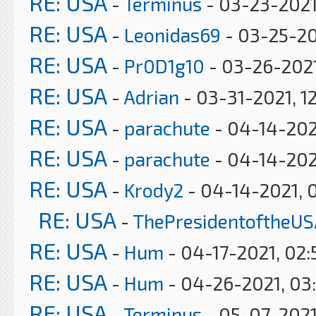
RE: USA
-
Terminus
- 03-23-2021
RE: USA
-
Leonidas69
- 03-25-20
RE: USA
-
Pr0D1g10
- 03-26-2021
RE: USA
-
Adrian
- 03-31-2021, 1
RE: USA
-
parachute
- 04-14-202
RE: USA
-
parachute
- 04-14-202
RE: USA
-
Krody2
- 04-14-2021, 
RE: USA
-
ThePresidentoftheUS
RE: USA
-
Hum
- 04-17-2021, 02
RE: USA
-
Hum
- 04-26-2021, 03
RE: USA
-
Terminus
- 05-07-2021