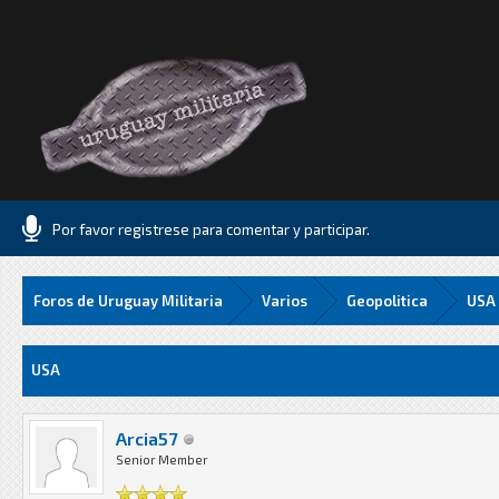
Por favor registrese para comentar y participar.
Foros de Uruguay Militaria
Varios
Geopolitica
USA
Media
USA
Arcia57
Senior Member