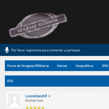
Por favor registrese para comentar y participar.
Foros de Uruguay Militaria
Varios
Geopolitica
USA
Media
USA
Leonidas69
Posting Freak