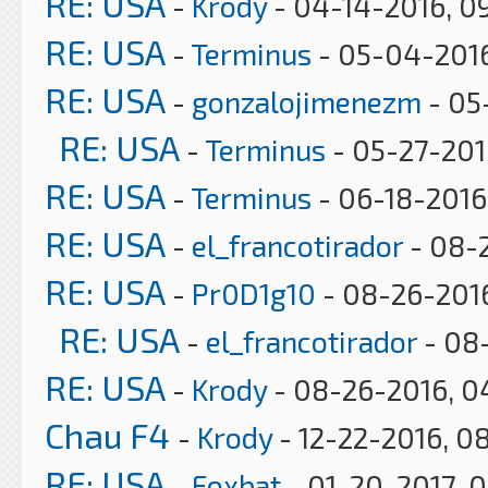
RE: USA
-
Krody
- 04-14-2016, 0
RE: USA
-
Terminus
- 05-04-2016
RE: USA
-
gonzalojimenezm
- 05
RE: USA
-
Terminus
- 05-27-201
RE: USA
-
Terminus
- 06-18-2016,
RE: USA
-
el_francotirador
- 08-
RE: USA
-
Pr0D1g10
- 08-26-2016
RE: USA
-
el_francotirador
- 08
RE: USA
-
Krody
- 08-26-2016, 0
Chau F4
-
Krody
- 12-22-2016, 0
RE: USA
-
Foxbat
- 01-20-2017, 