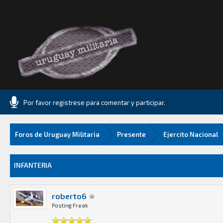
Por favor registrese para comentar y participar.
Foros de Uruguay Militaria
Presente
Ejercito Nacional
57 Media
INFANTERIA
roberto6
Posting Freak