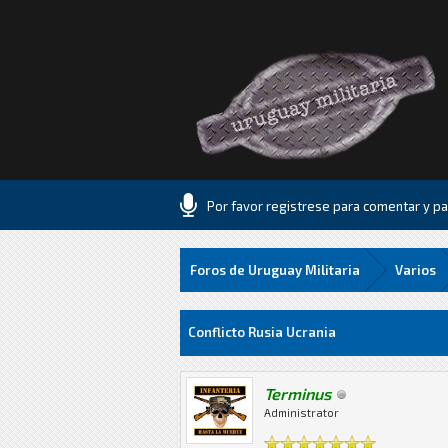
Por favor registrese para comentar y par
Foros de Uruguay Militaria
Varios
1 voto(s) - 1 Media
1
2
3
4
5
Conflicto Rusia Ucrania
Terminus
Administrator