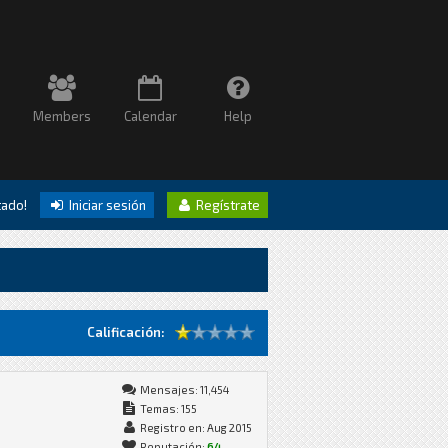
Members
Calendar
Help
itado!
Iniciar sesión
Regístrate
Calificación:
Mensajes: 11,454
Temas: 155
Registro en: Aug 2015
Reputación:
64