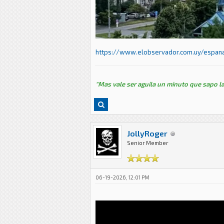
https://www.elobservador.com.uy/espana/
"Mas vale ser aguila un minuto que sapo la
JollyRoger
Senior Member
06-19-2026, 12:01 PM