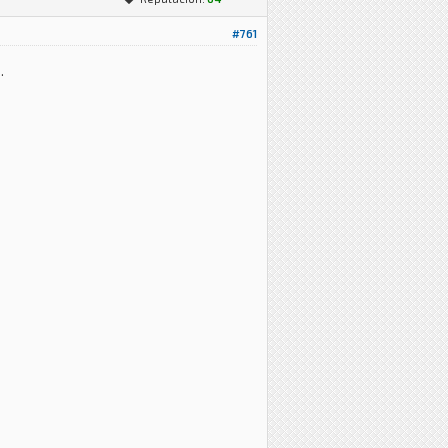
#761
.