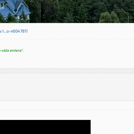
i...o-n6047811
 vida entera".