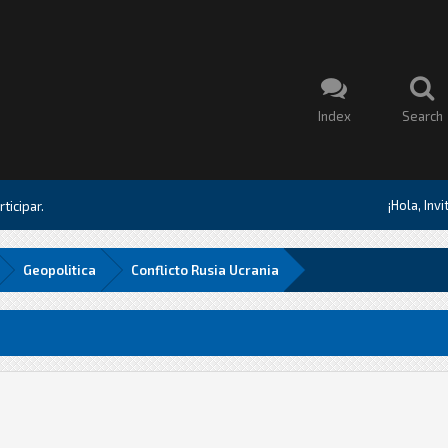
Index
Search
¡Hola, Inv
ticipar.
Geopolitica
Conflicto Rusia Ucrania