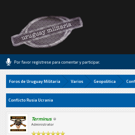
Por favor registrese para comentar y participar.
Foros de Uruguay Militaria
Varios
Geopolitica
Conf
edia
Conflicto Rusia Ucrania
Terminus
Administrator