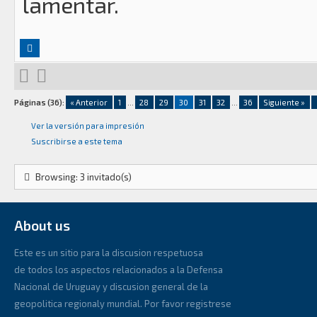
lamentar.
Páginas (36):
« Anterior
1
...
28
29
30
31
32
...
36
Siguiente »
Ver la versión para impresión
Suscribirse a este tema
Browsing: 3 invitado(s)
About us
Este es un sitio para la discusion respetuosa
de todos los aspectos relacionados a la Defensa
Nacional de Uruguay y discusion general de la
geopolitica regionaly mundial. Por favor registrese