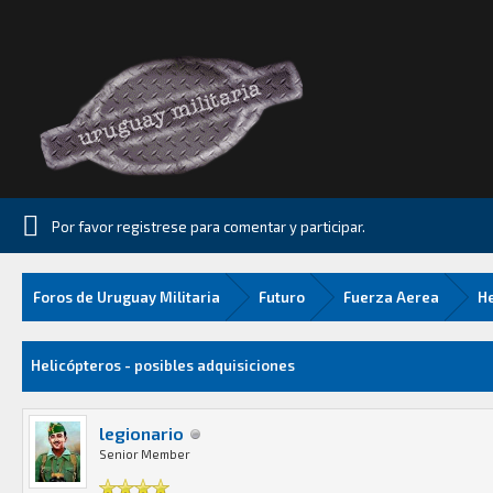
Por favor registrese para comentar y participar.
Foros de Uruguay Militaria
Futuro
Fuerza Aerea
He
.06 Media
Helicópteros - posibles adquisiciones
legionario
Senior Member