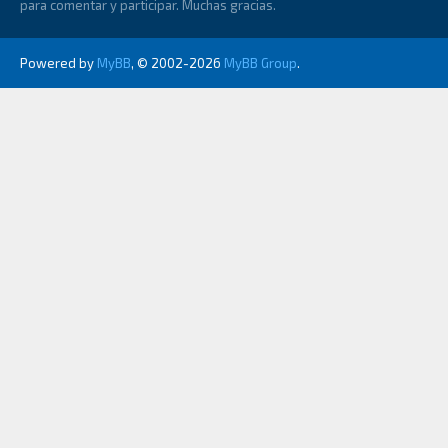
para comentar y participar. Muchas gracias.
Powered by
MyBB
, © 2002-2026
MyBB Group
.