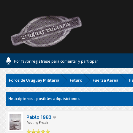
Por favor registrese para comentar y participar.
Foros de Uruguay Militaria
Futuro
Fuerza Aerea
He
.06 Media
Helicópteros - posibles adquisiciones
Pablo 1983
Posting Freak