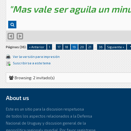
"Mas vale ser aguila un minu
Páginas (36):
« Anterior
1
...
17
18
19
20
21
...
36
Siguiente »
Ver la versión para impresión
Suscribirse a este tema
Browsing: 2 invitado(s)
About us
Este es un sitio para la discusion respetuosa
de todos los aspectos relacionados a la Defensa
Nacional de Uruguay y discusion general de la
geopolitica regionaly mundial. Por favor registrese