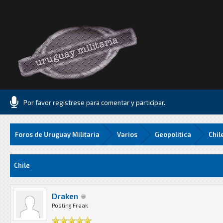
Por favor registrese para comentar y participar.
Foros de Uruguay Militaria
Varios
Geopolitica
Chil
73 Media
Chile
Draken
Posting Freak