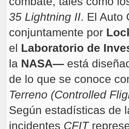
combate, tales como l
35 Lightning II
. El Aut
conjuntamente por
Loc
el
Laboratorio de Inve
la
NASA—
está diseñad
de lo que se conoce c
Terreno (C
ontrolled Flig
Según estadísticas de l
incidentes
CFIT
represe