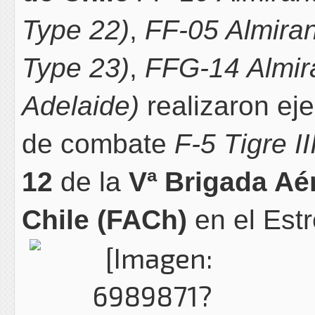
Type 22)
,
FF-05 Almira
Type 23)
,
FFG-14 Almira
Adelaide)
realizaron eje
de combate
F-5 Tigre II
12
de la
Vª Brigada Aé
Chile (FACh)
en el Est