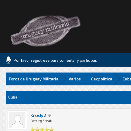
Por favor registrese para comentar y participar.
Foros de Uruguay Militaria
Varios
Geopolitica
Cub
Media
Cuba
Krody2
Posting Freak