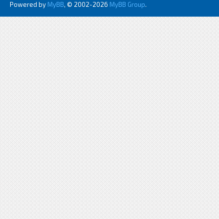
Powered by
MyBB
, © 2002-2026
MyBB Group
.