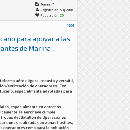
Temas: 7
Registro en: Aug 2016
Reputación:
20
#605
ucano para apoyar a las
fantes de Marina ,
aforma aérea ligera, robusta y versátil,
ión/exfiltración de operadores . Con
r Tucano, especialmente adaptadas para
ciales, especialmente en entornos
ticamente, la aeronave cumple
 tropas del Batallón de Operaciones
ncursiones realizadas en zonas hostiles,
los operadores como para la población