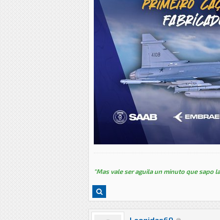
"Mas vale ser aguila un minuto que sapo la
Leonidas69