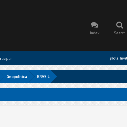
Index
Search
¡Hola, Inv
ticipar.
Geopolitica
BRASIL