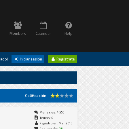
Members
Calendar
Help
itado!
Iniciar sesión
Regístrate
Calificación:
Mensajes: 4,555
Temas: 0
Registro en: Mar 2018
Reputación:
28