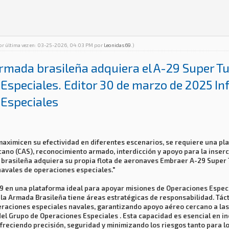
por última vez en: 03-25-2026, 04:03 PM por
Leonidas69
.)
Armada brasileña adquiera el A-29 Super T
Especiales. Editor 30 de marzo de 2025 In
 Especiales
aximicen su efectividad en diferentes escenarios, se requiere una plat
no (CAS), reconocimiento armado, interdicción y apoyo para la inserc
a brasileña adquiera su propia flota de aeronaves Embraer A-29 Supe
navales de operaciones especiales."
-29 en una plataforma ideal para apoyar misiones de Operaciones Espe
la Armada Brasileña tiene áreas estratégicas de responsabilidad. Tác
eraciones especiales navales, garantizando apoyo aéreo cercano a las
del Grupo de Operaciones Especiales . Esta capacidad es esencial en i
 ofreciendo precisión, seguridad y minimizando los riesgos tanto para 