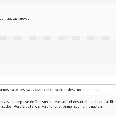
 de fragatas nuevas.
rinos nucleares, va avanzar con convencionales... no se entiende.
 en vez de empezar de 0 un sub nuclear, será el desarrollo de los clase Ria
rasados. Pero Brasil si o si, va a tener su primer submarino nuclear.