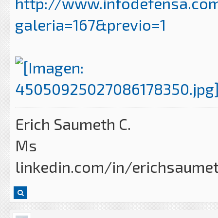
http://www.infodefensa.com
galeria=167&previo=1
Erich Saumeth C.
Ms
linkedin.com/in/erichsaume