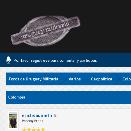
Por favor registrese para comentar y participar.
Foros de Uruguay Militaria
Varios
Geopolitica
Col
1 Media
Colombia
erichsaumeth
Posting Freak