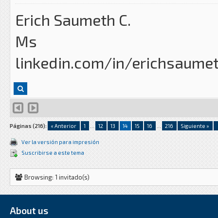
Erich Saumeth C.
Ms
linkedin.com/in/erichsaume
Páginas (216):
« Anterior
1
...
12
13
14
15
16
...
216
Siguiente »
Ver la versión para impresión
Suscribirse a este tema
Browsing: 1 invitado(s)
About us