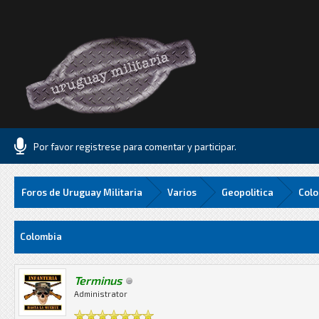
Por favor registrese para comentar y participar.
Foros de Uruguay Militaria
Varios
Geopolitica
Col
1 Media
Colombia
Terminus
Administrator