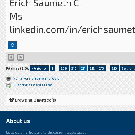
Erich Saumeth C.
Ms
linkedin.com/in/erichsaume
Páginas (216):
« Anterior
1
...
209
210
211
212
213
...
216
Siguient
Ver la versión para impresión
Suscribirse a este tema
Browsing: 3 invitado(s)
About us
Este es un sitio para la discusion respetuosa