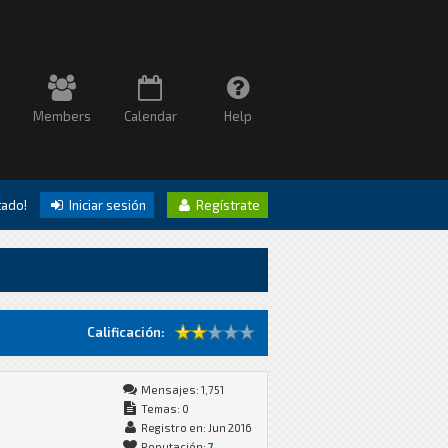
Members
Calendar
Help
itado!
Iniciar sesión
Regístrate
Calificación:
Mensajes: 1,751
Temas: 0
Registro en: Jun 2016
Reputación:
7