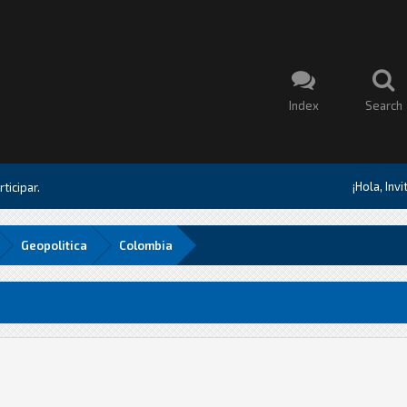
Index
Search
¡Hola, Inv
ticipar.
Geopolitica
Colombia