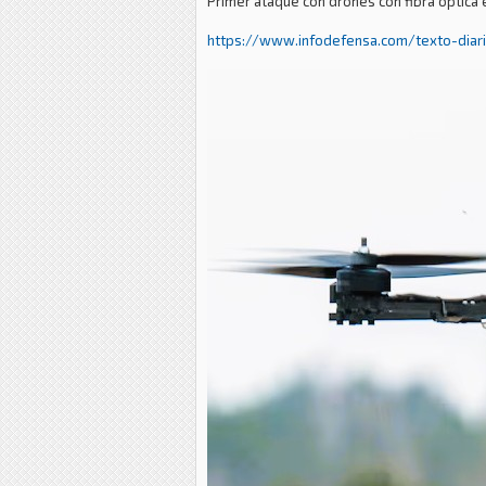
Primer ataque con drones con fibra óptica
https://www.infodefensa.com/texto-diari