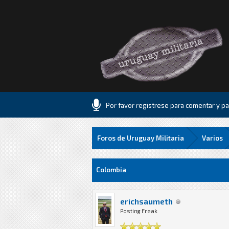
Por favor registrese para comentar y par
Foros de Uruguay Militaria
Varios
7 voto(s) - 1.71 Media
1
2
3
4
5
Colombia
erichsaumeth
Posting Freak