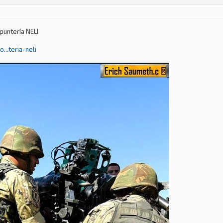
puntería NELI
..teria-neli