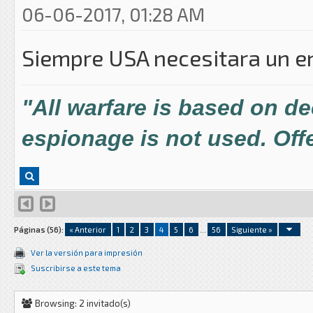
06-06-2017, 01:28 AM
Siempre USA necesitara un 
"All warfare is based on d
espionage is not used. Offe
Páginas (56):
« Anterior
1
2
3
4
5
6
...
56
Siguiente »
Ver la versión para impresión
Suscribirse a este tema
Browsing: 2 invitado(s)