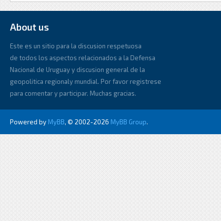
About us
Este es un sitio para la discusion respetuosa
de todos los aspectos relacionados a la Defensa
Nacional de Uruguay y discusion general de la
geopolitica regionaly mundial. Por favor registrese
para comentar y participar. Muchas gracias.
Powered by
MyBB
, © 2002-2026
MyBB Group
.