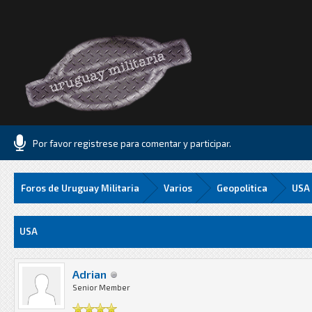
Por favor registrese para comentar y participar.
Foros de Uruguay Militaria
Varios
Geopolitica
USA
Media
USA
Adrian
Senior Member