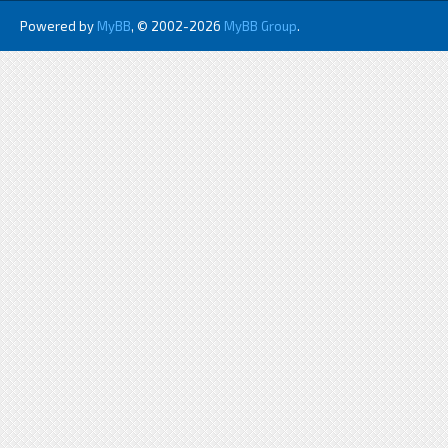
Powered by
MyBB
, © 2002-2026
MyBB Group
.