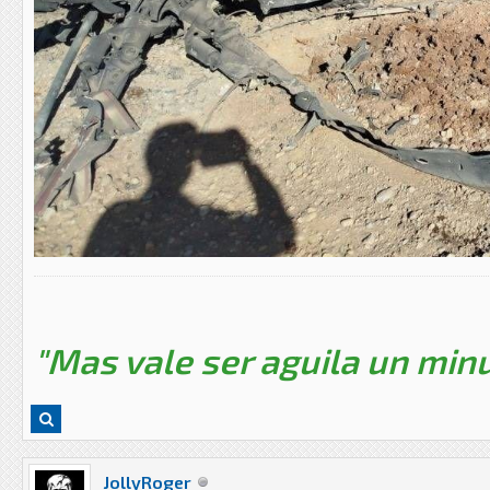
"Mas vale ser aguila un minu
JollyRoger