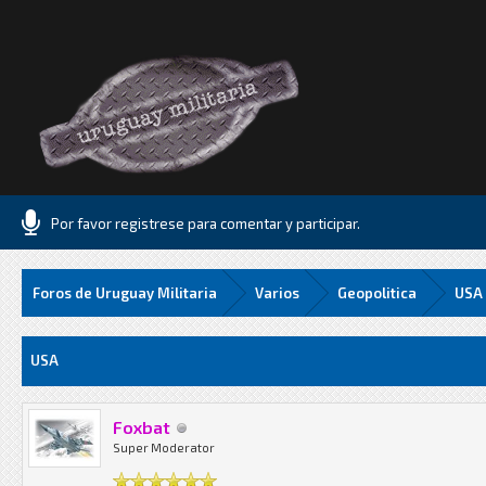
Por favor registrese para comentar y participar.
Foros de Uruguay Militaria
Varios
Geopolitica
USA
Media
USA
Foxbat
Super Moderator