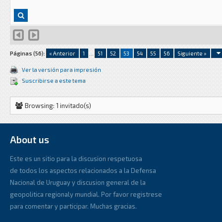
Páginas (56):
« Anterior
1
...
51
52
53
54
55
56
Siguiente »
Ver la versión para impresión
Suscribirse a este tema
Browsing: 1 invitado(s)
About us
Este es un sitio para la discusion respetuosa
de todos los aspectos relacionados a la Defensa
Nacional de Uruguay y discusion general de la
geopolitica regionaly mundial. Por favor registrese
para comentar y participar. Muchas gracias.