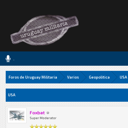
.
Foros de Uruguay Militaria
Varios
Geopolitica
USA
Media
USA
Foxbat
Super Moderator