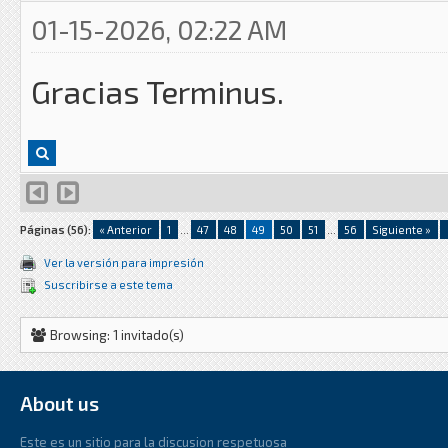
01-15-2026, 02:22 AM
Gracias Terminus.
Páginas (56):
« Anterior
1
...
47
48
49
50
51
...
56
Siguiente »
Ver la versión para impresión
Suscribirse a este tema
Browsing: 1 invitado(s)
About us
Este es un sitio para la discusion respetuosa