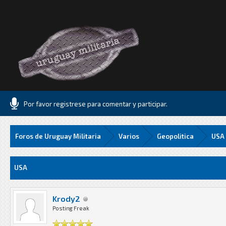
Por favor registrese para comentar y participar.
Foros de Uruguay Militaria
Varios
Geopolitica
USA
Media
USA
Krody2
Posting Freak