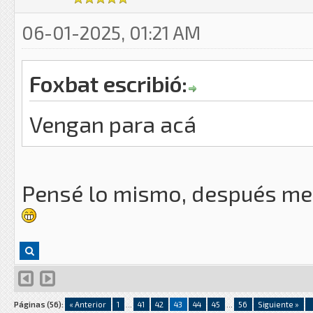
06-01-2025, 01:21 AM
Foxbat escribió:
Vengan para acá
Pensé lo mismo, después me 
Páginas (56):
« Anterior
1
...
41
42
43
44
45
...
56
Siguiente »