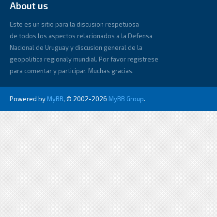
About us
Este es un sitio para la discusion respetuosa
de todos los aspectos relacionados a la Defensa
Nacional de Uruguay y discusion general de la
geopolitica regionaly mundial. Por favor registrese
para comentar y participar. Muchas gracias.
Powered by
MyBB
, © 2002-2026
MyBB Group
.