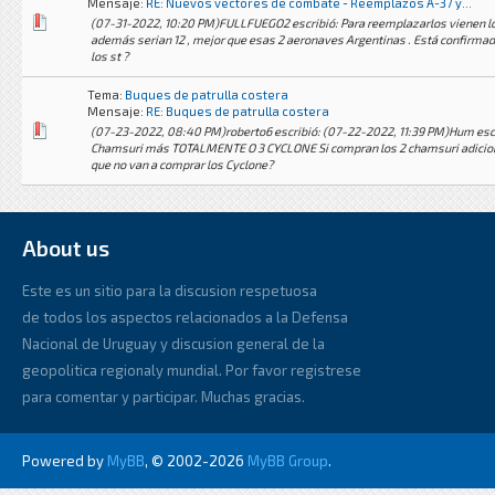
Mensaje:
RE: Nuevos vectores de combate - Reemplazos A-37 y...
(07-31-2022, 10:20 PM)FULLFUEGO2 escribió: Para reemplazarlos vienen l
además serian 12 , mejor que esas 2 aeronaves Argentinas . Está confirma
los st ?
Tema:
Buques de patrulla costera
Mensaje:
RE: Buques de patrulla costera
(07-23-2022, 08:40 PM)roberto6 escribió: (07-22-2022, 11:39 PM)Hum escr
Chamsuri más TOTALMENTE O 3 CYCLONE Si compran los 2 chamsuri adicion
que no van a comprar los Cyclone?
About us
Este es un sitio para la discusion respetuosa
de todos los aspectos relacionados a la Defensa
Nacional de Uruguay y discusion general de la
geopolitica regionaly mundial. Por favor registrese
para comentar y participar. Muchas gracias.
Powered by
MyBB
, © 2002-2026
MyBB Group
.