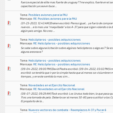
fuerza especial de elite mas fuerte de uruguay??me explico, fuerte en el se
capacitación ya sea en buce...
Tema:
Posibles aviones para la FAU
Mensaje:
RE: Posibles aviones para la FAU
(01-23-2023, 12:43 AM)Draken escribió: Pienso igual... ya fue lo de compra
nuevos... a lo mas una "maquillada" a los A-37 para que sigan volando o la 
algún pais amigo. No creo ...
Tema:
Helicópteros - posibles adquisiciones
Mensaje:
RE: Helicópteros - posibles adquisiciones
Se sabe sobre alguna licitación sobre algúnos helicópteros o algo así? Se e
alguna areonave?
Tema:
Helicópteros - posibles adquisiciones
Mensaje:
RE: Helicópteros - posibles adquisiciones
(09-04-2022, 09:00 PM)David Piedra escribió: (09-04-2022, 03:02 PM)ir
escribió: se tendría que ir por lo simple hasta que al menos se vislumbren 
tiempos, y en este sentido lo mas sim...
Tema:
Novedades en el Ejercito Nacional
Mensaje:
RE: Novedades en el Ejercito Nacional
(08-07-2022, 09:29 AM)Tosk escribió: Los Urutus todo bien, lo que pasa qu
11 es una tomada de pelo. Debería ser al menos 50-60 para sustituir a los C
El propósito de lo...
Tema:
Nuevos vectores de combate - Reemplazos A-37 y Pucará