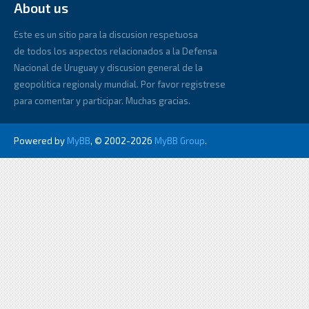
About us
Este es un sitio para la discusion respetuosa
de todos los aspectos relacionados a la Defensa
Nacional de Uruguay y discusion general de la
geopolitica regionaly mundial. Por favor registrese
para comentar y participar. Muchas gracias.
Powered by
MyBB
, © 2002-2026
MyBB Group
.