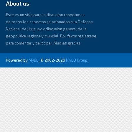
About us
Este es un sitio para la discusion respetuosa
de todos los aspectos relacionados a la Defensa
Nacional de Uruguay y discusion general de la
geopolitica regionaly mundial. Por favor registrese
para comentar y participar. Muchas gracias.
Powered by
MyBB
, © 2002-2026
MyBB Group
.