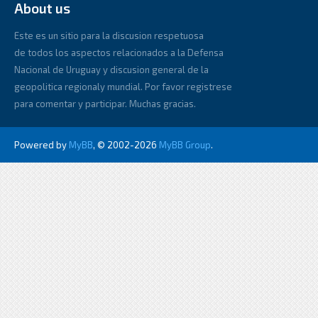
About us
Este es un sitio para la discusion respetuosa
de todos los aspectos relacionados a la Defensa
Nacional de Uruguay y discusion general de la
geopolitica regionaly mundial. Por favor registrese
para comentar y participar. Muchas gracias.
Powered by
MyBB
, © 2002-2026
MyBB Group
.