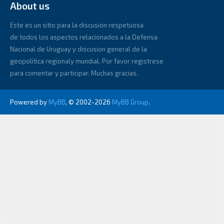
About us
Este es un sitio para la discusion respetuosa
de todos los aspectos relacionados a la Defensa
Nacional de Uruguay y discusion general de la
geopolitica regionaly mundial. Por favor registrese
para comentar y participar. Muchas gracias.
Powered by
MyBB
, © 2002-2026
MyBB Group
.