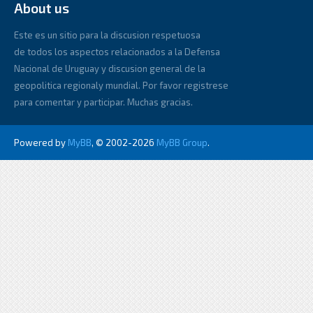
About us
Este es un sitio para la discusion respetuosa
de todos los aspectos relacionados a la Defensa
Nacional de Uruguay y discusion general de la
geopolitica regionaly mundial. Por favor registrese
para comentar y participar. Muchas gracias.
Powered by
MyBB
, © 2002-2026
MyBB Group
.