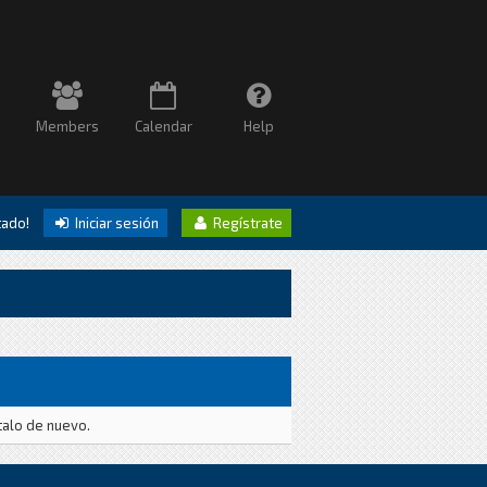
Members
Calendar
Help
itado!
Iniciar sesión
Regístrate
talo de nuevo.