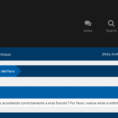
Index
Search
¡Hola, Inv
ticipar.
 del foro
ás accediendo correctamente a esta función? Por favor, vuelve atrás e intén