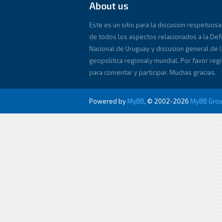
About us
Este es un sitio para la discusion respetuosa
de todos los aspectos relacionados a la De
Nacional de Uruguay y discusion general de l
geopolitica regionaly mundial. Por favor reg
para comentar y participar. Muchas gracias.
Powered by
MyBB
, © 2002-2026
MyBB Gro