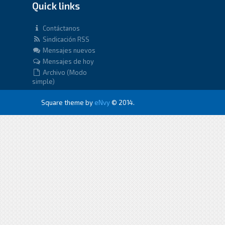
Quick links
Contáctanos
Sindicación RSS
Mensajes nuevos
Mensajes de hoy
Archivo (Modo
simple)
Square theme by
eNvy
© 2014.