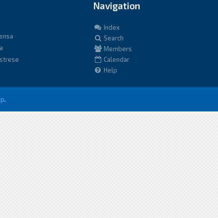
Navigation
Index
fensa
Search
a
Members
istrese
Calendar
Help
up
.