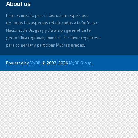
About us
Este es un sitio para la discusion respetuosa
de todos los aspectos relacionados a la Defensa
Nacional de Uruguay y discusion general de la
geopolitica regionaly mundial. Por favor registrese
para comentar y participar. Muchas gracias.
Powered by
MyBB
, © 2002-2026
MyBB Group
.