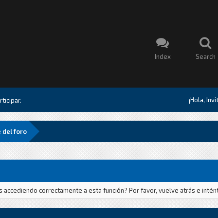
Index
Search
¡Hola, Inv
ticipar.
 del foro
ás accediendo correctamente a esta función? Por favor, vuelve atrás e intén