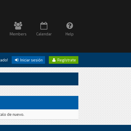
Members
Calendar
Help
itado!
Iniciar sesión
Regístrate
talo de nuevo.