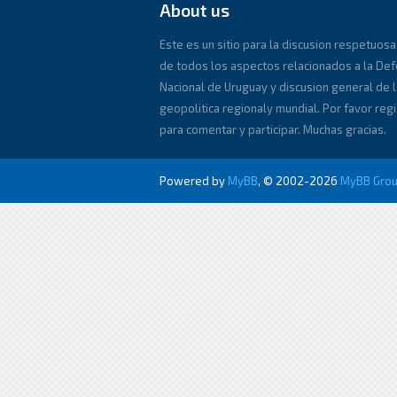
About us
Este es un sitio para la discusion respetuosa
de todos los aspectos relacionados a la De
Nacional de Uruguay y discusion general de l
geopolitica regionaly mundial. Por favor reg
para comentar y participar. Muchas gracias.
Powered by
MyBB
, © 2002-2026
MyBB Gro