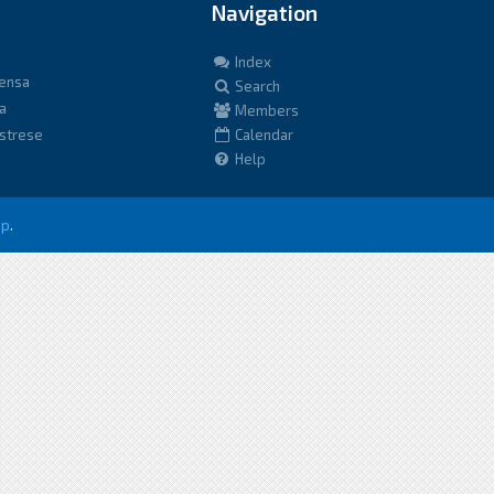
Navigation
Index
fensa
Search
a
Members
istrese
Calendar
Help
up
.