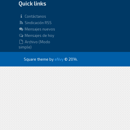
Quick links
Contáctanos
Sindicación RSS
Mensajes nuevos
Mensajes de hoy
Archivo (Modo
simple)
Square theme by
eNvy
© 2014.