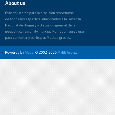
About us
Este es un sitio para la discusion respetuosa
de todos los aspectos relacionados a la Defensa
Nacional de Uruguay y discusion general de la
geopolitica regionaly mundial. Por favor registrese
para comentar y participar. Muchas gracias.
Powered by
MyBB
, © 2002-2026
MyBB Group
.