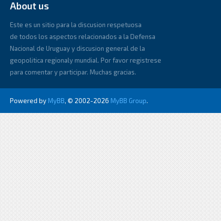
About us
Este es un sitio para la discusion respetuosa
de todos los aspectos relacionados a la Defensa
Nacional de Uruguay y discusion general de la
geopolitica regionaly mundial. Por favor registrese
para comentar y participar. Muchas gracias.
Powered by
MyBB
, © 2002-2026
MyBB Group
.