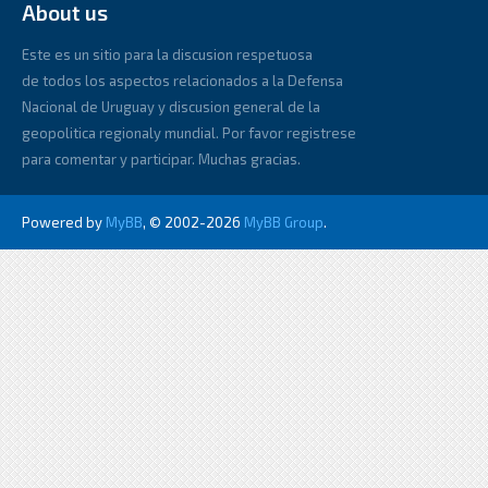
About us
Este es un sitio para la discusion respetuosa
de todos los aspectos relacionados a la Defensa
Nacional de Uruguay y discusion general de la
geopolitica regionaly mundial. Por favor registrese
para comentar y participar. Muchas gracias.
Powered by
MyBB
, © 2002-2026
MyBB Group
.