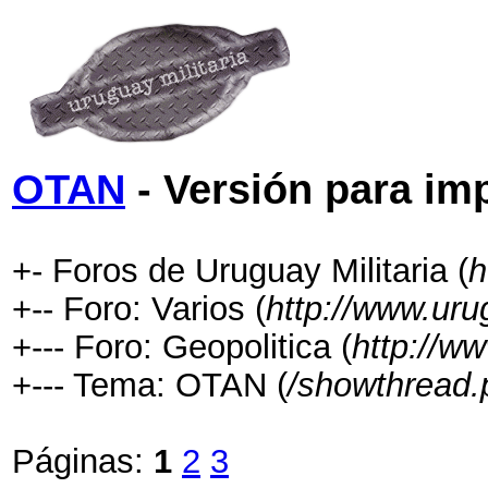
OTAN
- Versión para im
+- Foros de Uruguay Militaria (
h
+-- Foro: Varios (
http://www.uru
+--- Foro: Geopolitica (
http://w
+--- Tema: OTAN (
/showthread.
Páginas:
1
2
3