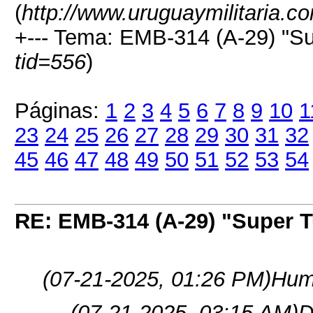
(
http://www.uruguaymilitaria.c
+--- Tema: EMB-314 (A-29) "Su
tid=556
)
Páginas:
1
2
3
4
5
6
7
8
9
10
1
23
24
25
26
27
28
29
30
31
32
45
46
47
48
49
50
51
52
53
54
RE: EMB-314 (A-29) "Super 
(07-21-2025, 01:26 PM)
Hum 
(07-21-2025, 03:15 AM)
D