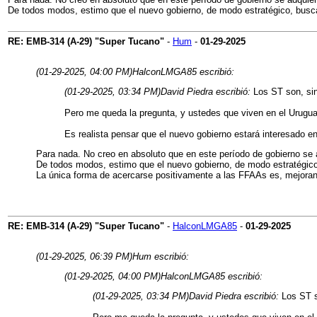
De todos modos, estimo que el nuevo gobierno, de modo estratégico, buscar
RE: EMB-314 (A-29) "Super Tucano"
-
Hum
-
01-29-2025
(01-29-2025, 04:00 PM)
HalconLMGA85 escribió:
(01-29-2025, 03:34 PM)
David Piedra escribió:
Los ST son, sin
Pero me queda la pregunta, y ustedes que viven en el Urugu
Es realista pensar que el nuevo gobierno estará interesado e
Para nada. No creo en absoluto que en este período de gobierno se
De todos modos, estimo que el nuevo gobierno, de modo estratégico,
La única forma de acercarse positivamente a las FFAAs es, mejorand
RE: EMB-314 (A-29) "Super Tucano"
-
HalconLMGA85
-
01-29-2025
(01-29-2025, 06:39 PM)
Hum escribió:
(01-29-2025, 04:00 PM)
HalconLMGA85 escribió:
(01-29-2025, 03:34 PM)
David Piedra escribió:
Los ST s