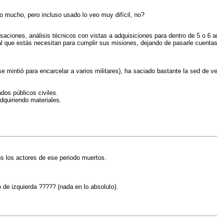
o mucho, pero incluso usado lo veo muy difícil, no?
ciones, análisis técnicos con vistas a adquisiciones para dentro de 5 o 6 a
ial que estás necesitan para cumplir sus misiones, dejando de pasarle cuent
intió para encarcelar a varios militares), ha saciado bastante la sed de v
dos públicos civiles.
dquiriendo materiales.
s los actores de ese periodo muertos.
 de izquierda ????? (nada en lo absoluto).