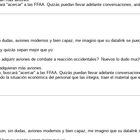
á "acercar" a las FFAA. Quizás puedan llevar adelante conversaciones, análi
 dudas, aviones modernos y bien capaz, me imagino que su datalink se puede c
ay quizás sepan mejor que yo:
n adquirir aviones de combate a reacción occidentales? Nuevos lo dudo mucho
 adquieran más aviones.
 buscará "acercar" a las FFAA. Quizás puedan llevar adelante conversaciones
o la situación económica del personal que las integra, traer el material qu
on, sin dudas, aviones modernos y bien capaz, me imagino que su datalink se 