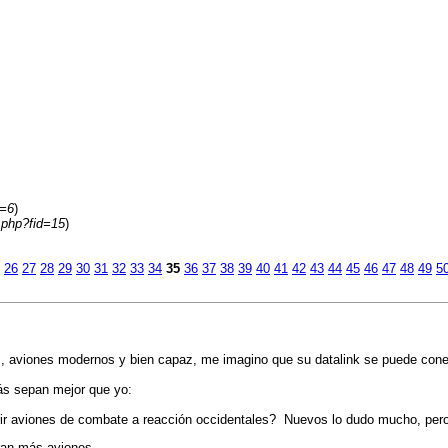
d=6
)
.php?fid=15
)
26
27
28
29
30
31
32
33
34
35
36
37
38
39
40
41
42
43
44
45
46
47
48
49
5
 aviones modernos y bien capaz, me imagino que su datalink se puede conectar
ás sepan mejor que yo:
irir aviones de combate a reacción occidentales? Nuevos lo dudo mucho, pero 
eran más aviones.