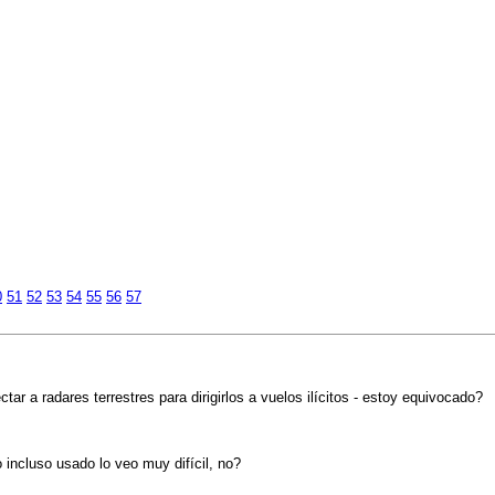
0
51
52
53
54
55
56
57
 a radares terrestres para dirigirlos a vuelos ilícitos - estoy equivocado?
incluso usado lo veo muy difícil, no?