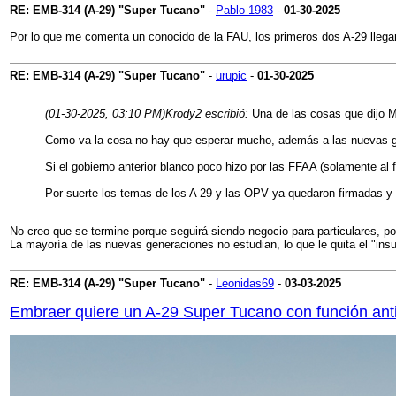
RE: EMB-314 (A-29) "Super Tucano"
-
Pablo 1983
-
01-30-2025
Por lo que me comenta un conocido de la FAU, los primeros dos A-29 llegar
RE: EMB-314 (A-29) "Super Tucano"
-
urupic
-
01-30-2025
(01-30-2025, 03:10 PM)
Krody2 escribió:
Una de las cosas que dijo M
Como va la cosa no hay que esperar mucho, además a las nuevas gen
Si el gobierno anterior blanco poco hizo por las FFAA (solamente al
Por suerte los temas de los A 29 y las OPV ya quedaron firmadas 
No creo que se termine porque seguirá siendo negocio para particulares, p
La mayoría de las nuevas generaciones no estudian, lo que le quita el "ins
RE: EMB-314 (A-29) "Super Tucano"
-
Leonidas69
-
03-03-2025
Embraer quiere un A-29 Super Tucano con función ant