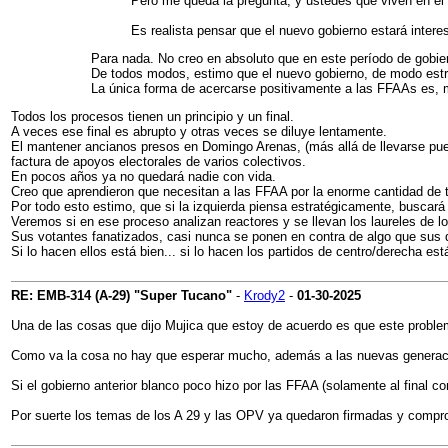
Pero me queda la pregunta, y ustedes que viven en el
Es realista pensar que el nuevo gobierno estará inter
Para nada. No creo en absoluto que en este período de gobi
De todos modos, estimo que el nuevo gobierno, de modo estra
La única forma de acercarse positivamente a las FFAAs es, m
Todos los procesos tienen un principio y un final.
A veces ese final es abrupto y otras veces se diluye lentamente.
El mantener ancianos presos en Domingo Arenas, (más allá de llevarse pues
factura de apoyos electorales de varios colectivos.
En pocos años ya no quedará nadie con vida.
Creo que aprendieron que necesitan a las FFAA por la enorme cantidad de t
Por todo esto estimo, que si la izquierda piensa estratégicamente, buscar
Veremos si en ese proceso analizan reactores y se llevan los laureles de 
Sus votantes fanatizados, casi nunca se ponen en contra de algo que sus 
Si lo hacen ellos está bien... si lo hacen los partidos de centro/derecha está
RE: EMB-314 (A-29) "Super Tucano"
-
Krody2
-
01-30-2025
Una de las cosas que dijo Mujica que estoy de acuerdo es que este proble
Como va la cosa no hay que esperar mucho, además a las nuevas generacion
Si el gobierno anterior blanco poco hizo por las FFAA (solamente al final 
Por suerte los temas de los A 29 y las OPV ya quedaron firmadas y compr