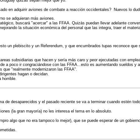
 Uruguay quizás sepan mejor que yo:
esado en adquirir aviones de combate a reacción occidentales? Nuevos lo dud
erno se adquieran más aviones.
tégico, buscará "acercar" a las FFAA. Quizás puedan llevar adelante conversa
ejorando la situación económica del personal que las integra, traer el mater
to un plebiscito y un Referendum, y que encumbrados tupas reconoce que se m
areas subsidiarias que hacen y sería más caro y peor ejecutadas con emplea
á de a poco ir congraciándose con las FFAA...esto es aumentando sueldos y a
los que "realmente modernizaron las FFAA".
dirigentes hagan o decidan.
 horrible.
ma de desaparecidos y el pasado reciente se va a terminar cuando estén todo
es (la gran mayoría) no les interesa el tema en lo absoluto.
compro algo que no era tampoco lo mejor), que se puede esperar de un gobierno
ometidas.