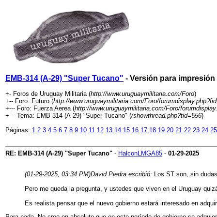
EMB-314 (A-29) "Super Tucano"
- Versión para impresión
+- Foros de Uruguay Militaria (
http://www.uruguaymilitaria.com/Foro
)
+-- Foro: Futuro (
http://www.uruguaymilitaria.com/Foro/forumdisplay.php?fi
+--- Foro: Fuerza Aerea (
http://www.uruguaymilitaria.com/Foro/forumdisplay
+--- Tema: EMB-314 (A-29) "Super Tucano" (
/showthread.php?tid=556
)
Páginas:
1
2
3
4
5
6
7
8
9
10
11
12
13
14
15
16
17
18
19
20
21
22
23
24
25
RE: EMB-314 (A-29) "Super Tucano"
-
HalconLMGA85
-
01-29-2025
(01-29-2025, 03:34 PM)
David Piedra escribió:
Los ST son, sin dudas,
Pero me queda la pregunta, y ustedes que viven en el Uruguay quiz
Es realista pensar que el nuevo gobierno estará interesado en adqu
Para nada. No creo en absoluto que en este período de gobierno se adqui