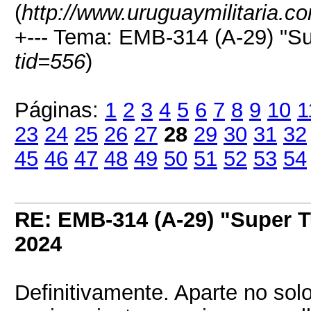
(
http://www.uruguaymilitaria.c
+--- Tema: EMB-314 (A-29) "Su
tid=556
)
Páginas:
1
2
3
4
5
6
7
8
9
10
1
23
24
25
26
27
28
29
30
31
32
45
46
47
48
49
50
51
52
53
54
RE: EMB-314 (A-29) "Super 
2024
Definitivamente. Aparte no solo