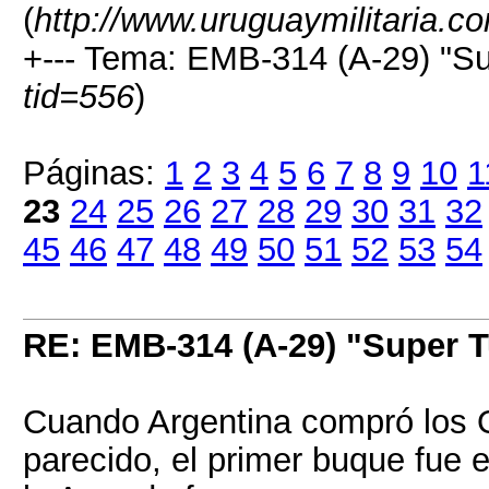
(
http://www.uruguaymilitaria.c
+--- Tema: EMB-314 (A-29) "Su
tid=556
)
Páginas:
1
2
3
4
5
6
7
8
9
10
1
23
24
25
26
27
28
29
30
31
32
45
46
47
48
49
50
51
52
53
54
RE: EMB-314 (A-29) "Super 
Cuando Argentina compró los 
parecido, el primer buque fue e