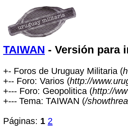
TAIWAN
- Versión para 
+- Foros de Uruguay Militaria (
h
+-- Foro: Varios (
http://www.uru
+--- Foro: Geopolitica (
http://w
+--- Tema: TAIWAN (
/showthrea
Páginas:
1
2