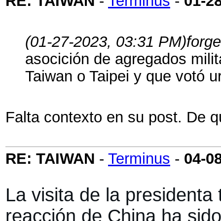
RE: TAIWAN
-
Terminus
-
01-2
(01-27-2023, 03:31 PM)
forge
asocición de agregados milita
Taiwan o Taipei y que votó 
Falta contexto en su post. De
RE: TAIWAN
-
Terminus
-
04-0
La visita de la presiden
reacción de China ha sido 