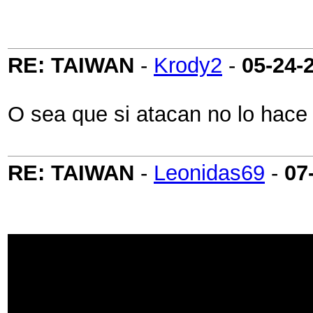
RE: TAIWAN
-
Krody2
-
05-24-
O sea que si atacan no lo hace 
RE: TAIWAN
-
Leonidas69
-
07