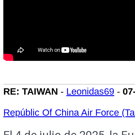
RE: TAIWAN
-
Leonidas69
-
07
Repúblic Of China Air Force (T