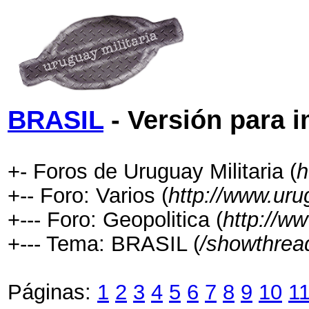
BRASIL
- Versión para 
+- Foros de Uruguay Militaria (
h
+-- Foro: Varios (
http://www.uru
+--- Foro: Geopolitica (
http://w
+--- Tema: BRASIL (
/showthrea
Páginas:
1
2
3
4
5
6
7
8
9
10
1