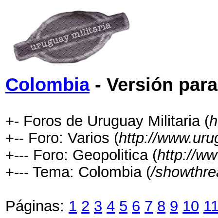
Colombia
- Versión par
+- Foros de Uruguay Militaria (
h
+-- Foro: Varios (
http://www.uru
+--- Foro: Geopolitica (
http://w
+--- Tema: Colombia (
/showthre
Páginas:
1
2
3
4
5
6
7
8
9
10
1