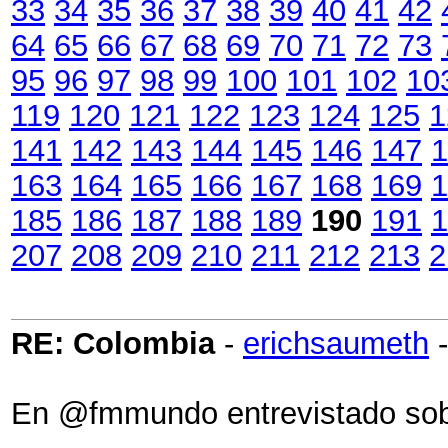
33
34
35
36
37
38
39
40
41
42
64
65
66
67
68
69
70
71
72
73
95
96
97
98
99
100
101
102
10
119
120
121
122
123
124
125
1
141
142
143
144
145
146
147
1
163
164
165
166
167
168
169
1
185
186
187
188
189
190
191
1
207
208
209
210
211
212
213
2
RE: Colombia
-
erichsaumeth
En @fmmundo entrevistado sobr