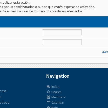
 realizar esta acción.
da por un administrador, o puede que estés esperando activación.
ente en vez de usar los formularios o enlaces adecuados.
¿Nec
Navigation
Index
fensa
Search
a
Members
istrese
Calendar
Help