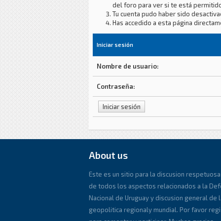
del foro para ver si te está permitido
Tu cuenta pudo haber sido desactiva
Has accedido a esta página directam
Iniciar sesión
Nombre de usuario:
Contraseña:
About us
Este es un sitio para la discusion respetuosa
de todos los aspectos relacionados a la De
Nacional de Uruguay y discusion general de l
geopolitica regionaly mundial. Por favor reg