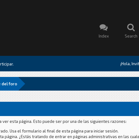
Index
Search
¡Hola, Inv
ticipar.
 del foro
a ver esta página. Esto puede ser por una de las siguientes razones:
ado. Usa el formulario al final de esta página para iniciar sesión.
a página. ¿Estás tratando de entrar en páginas administrativas en las cual