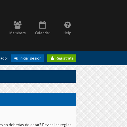
Members
Calendar
Help
itado!
Iniciar sesión
Regístrate
es no deberías de estar? Revisa las reglas