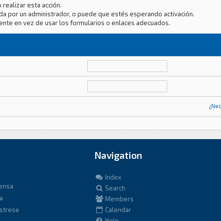
 realizar esta acción.
da por un administrador, o puede que estés esperando activación.
ente en vez de usar los formularios o enlaces adecuados.
¿Nec
Navigation
Index
fensa
Search
a
Members
istrese
Calendar
Help