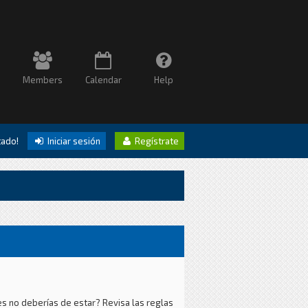
Members
Calendar
Help
itado!
Iniciar sesión
Regístrate
es no deberías de estar? Revisa las reglas