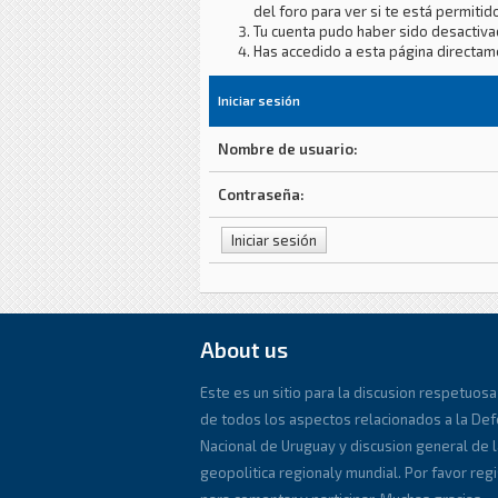
del foro para ver si te está permitido
Tu cuenta pudo haber sido desactiva
Has accedido a esta página directam
Iniciar sesión
Nombre de usuario:
Contraseña:
About us
Este es un sitio para la discusion respetuosa
de todos los aspectos relacionados a la De
Nacional de Uruguay y discusion general de l
geopolitica regionaly mundial. Por favor reg