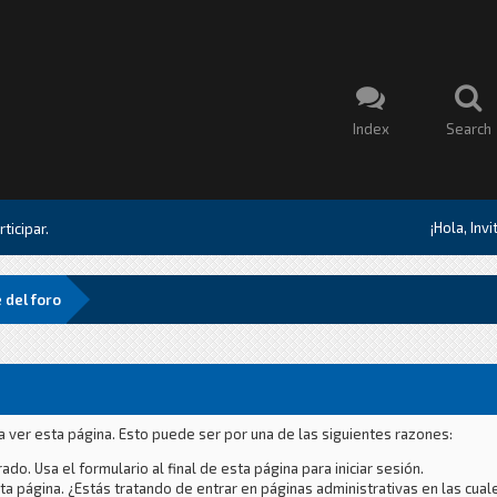
Index
Search
¡Hola, Inv
ticipar.
 del foro
a ver esta página. Esto puede ser por una de las siguientes razones:
ado. Usa el formulario al final de esta página para iniciar sesión.
a página. ¿Estás tratando de entrar en páginas administrativas en las cual