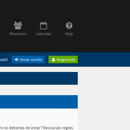
Members
Calendar
Help
itado!
Iniciar sesión
Regístrate
es no deberías de estar? Revisa las reglas