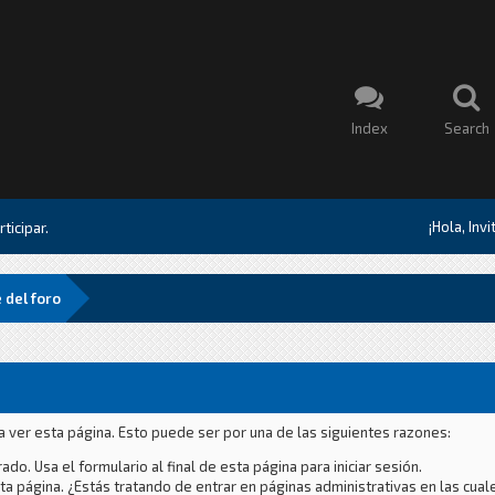
Index
Search
¡Hola, Inv
ticipar.
 del foro
a ver esta página. Esto puede ser por una de las siguientes razones:
ado. Usa el formulario al final de esta página para iniciar sesión.
a página. ¿Estás tratando de entrar en páginas administrativas en las cual