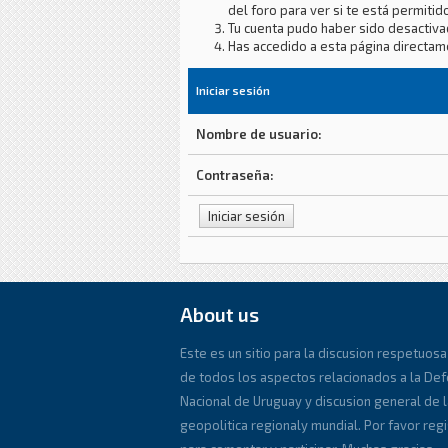
del foro para ver si te está permitido
Tu cuenta pudo haber sido desactiva
Has accedido a esta página directam
Iniciar sesión
Nombre de usuario:
Contraseña:
About us
Este es un sitio para la discusion respetuosa
de todos los aspectos relacionados a la De
Nacional de Uruguay y discusion general de l
geopolitica regionaly mundial. Por favor reg