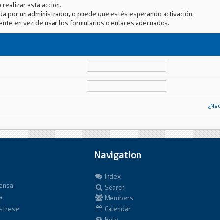
 realizar esta acción.
da por un administrador, o puede que estés esperando activación.
ente en vez de usar los formularios o enlaces adecuados.
¿Nec
Navigation
Index
fensa
Search
a
Members
istrese
Calendar
Help