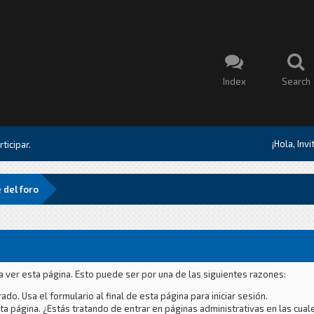
Index
Search
¡Hola, Inv
ticipar.
 del foro
a ver esta página. Esto puede ser por una de las siguientes razones:
ado. Usa el formulario al final de esta página para iniciar sesión.
a página. ¿Estás tratando de entrar en páginas administrativas en las cual