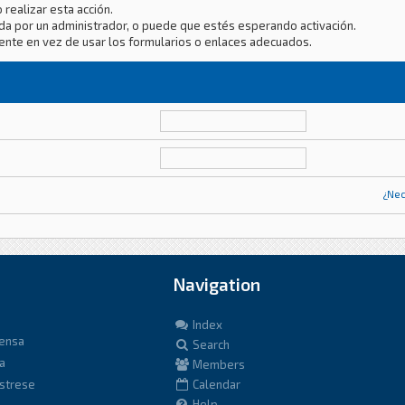
 realizar esta acción.
da por un administrador, o puede que estés esperando activación.
ente en vez de usar los formularios o enlaces adecuados.
¿Nec
Navigation
Index
fensa
Search
a
Members
istrese
Calendar
Help