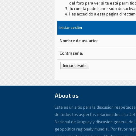
del foro para ver si te está permitido
Tu cuenta pudo haber sido desactiva
Has accedido a esta página directam
Iniciar sesión
Nombre de usuario:
Contraseña:
About us
Este es un sitio para la discusion respetuosa
de todos los aspectos relacionados a la De
Nacional de Uruguay y discusion general de l
geopolitica regionaly mundial. Por favor reg