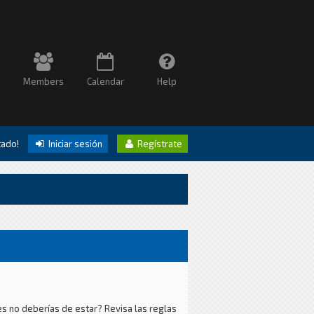
Members
Calendar
Help
itado!
Iniciar sesión
Regístrate
es no deberías de estar? Revisa las reglas