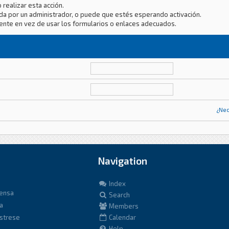
 realizar esta acción.
da por un administrador, o puede que estés esperando activación.
ente en vez de usar los formularios o enlaces adecuados.
¿Nec
Navigation
Index
fensa
Search
a
Members
istrese
Calendar
Help