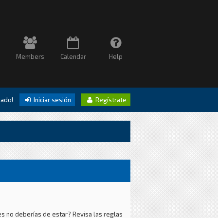
Members
Calendar
Help
itado!
Iniciar sesión
Regístrate
es no deberías de estar? Revisa las reglas