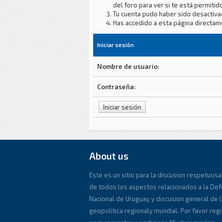
del foro para ver si te está permitido
Tu cuenta pudo haber sido desactiva
Has accedido a esta página directam
Iniciar sesión
Nombre de usuario:
Contraseña:
About us
Este es un sitio para la discusion respetuosa
de todos los aspectos relacionados a la De
Nacional de Uruguay y discusion general de l
geopolitica regionaly mundial. Por favor reg