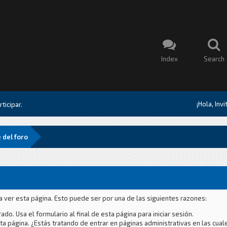
Index
Search
¡Hola, Inv
ticipar.
 del foro
a ver esta página. Esto puede ser por una de las siguientes razones:
ado. Usa el formulario al final de esta página para iniciar sesión.
a página. ¿Estás tratando de entrar en páginas administrativas en las cual